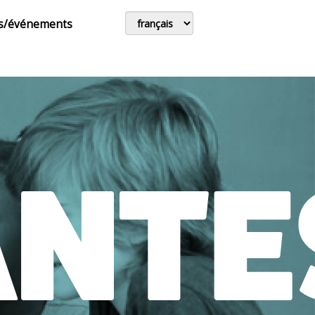
s/événements
ANTE