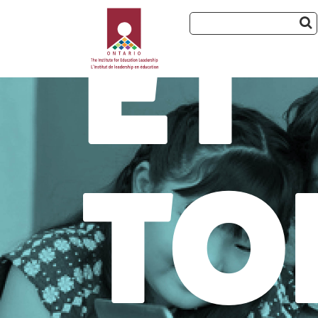
ET
TO