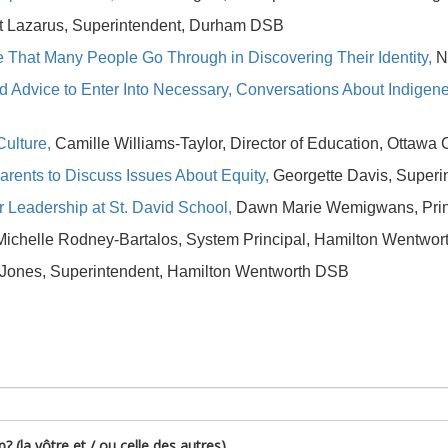
t Lazarus, Superintendent, Durham DSB
e That Many People Go Through in Discovering Their Identity,
N
Advice to Enter Into Necessary, Conversations About Indigene
Culture,
Camille Williams-Taylor, Director of Education, Ottawa
rents to Discuss Issues About Equity,
Georgette Davis, Super
 Leadership at St. David School,
Dawn Marie Wemigwans, Prin
Michelle Rodney-Bartalos, System Principal, Hamilton Wentwo
 Jones, Superintendent, Hamilton Wentworth DSB
? (la vôtre et / ou celle des autres)