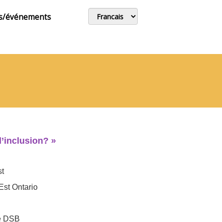
s/événements
d’inclusion? »
st
Est Ontario
ge DSB